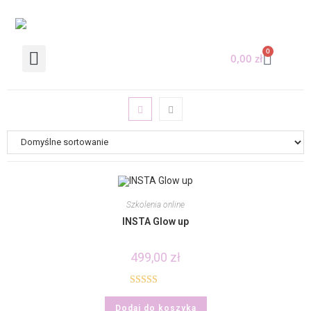
0
0,00
zł
KURSY ONLINE
Szkolenia online
INSTA Glow up
499,00
zł
Oceniono
Dodaj do koszyka
5.00
na 5