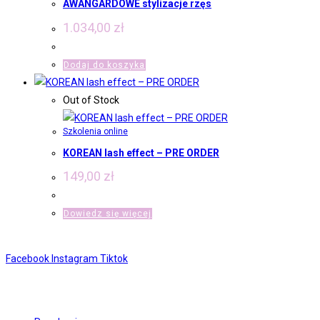
AWANGARDOWE stylizacje rzęs
1.034,00
zł
Dodaj do koszyka
Out of Stock
Szkolenia online
KOREAN lash effect – PRE ORDER
149,00
zł
Dowiedz się więcej
Facebook
Instagram
Tiktok