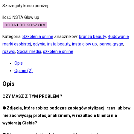
Szczegóły kursu poniżej:
ilość INSTA Glow up
DODAJ DO KOSZYKA
Kategoria:
Szkolenia online
Znaczników:
branża beauty
,
Budowanie
marki osobistej
,
gdynia
,
insta beauty
,
insta glow up
,
joanna grygo
,
rozwoj
,
Social media
,
szkolenie online
Opis
Opinie (2)
Opis
CZY MASZ Z TYM PROBLEM ?
⛔ Zdjęcia, które robisz podczas zabiegów stylizacji rzęs lub brwi
nie zachwycają profesjonalizmem, w rezultacie klienci nie
wybierają Ciebie?