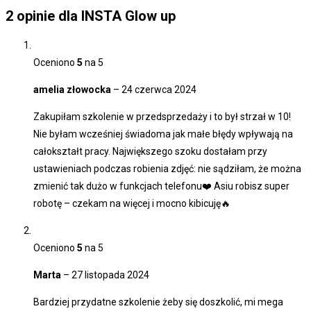
2 opinie dla
INSTA Glow up
Oceniono
5
na 5
amelia złowocka
–
24 czerwca 2024
Zakupiłam szkolenie w przedsprzedaży i to był strzał w 10!
Nie byłam wcześniej świadoma jak małe błędy wpływają na
całokształt pracy. Największego szoku dostałam przy
ustawieniach podczas robienia zdjęć: nie sądziłam, że można
zmienić tak dużo w funkcjach telefonu❤️ Asiu robisz super
robotę – czekam na więcej i mocno kibicuję🔥
Oceniono
5
na 5
Marta
–
27 listopada 2024
Bardziej przydatne szkolenie żeby się doszkolić, mi mega